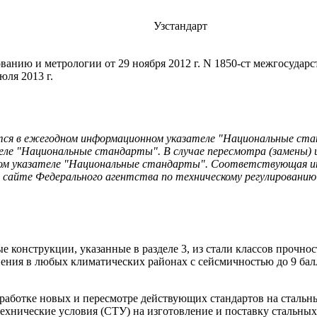
Узстандарт
ванию и метрологии от 29 ноября 2012 г. N 1850-ст межгосудар
юля 2013 г.
ся в ежегодном информационном указателе "Национальные станд
ателе "Национальные стандарты". В случае пересмотра (замен
ном указателе "Национальные стандарты". Соответствующая и
м сайте Федерального агентства по техническому регулировани
е конструкции, указанные в разделе 3, из стали классов прочн
енения в любых климатических районах с сейсмичностью до 9 ба
работке новых и пересмотре действующих стандартов на стальны
хнические условия (СТУ) на изготовление и поставку стальных