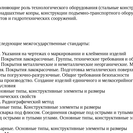
олняющие роль технологического оборудования (стальные конст
надшахтные копры, конструкции подъемно-транспортного обору
тов и гидротехнических сооружений.
 следующие межгосударственные стандарты:
. Указания на чертежах о маркировании и клеймении изделий
. Покрытия лакокрасочные. Группы, технические требования и о
. Покрытия металлические и неметаллические неорганические. 
ния. Покрытия лакокрасочные. Подготовка металлических повер
боты погрузочно-разгрузочные. Общие требования безопасности
а производство. Создание изделий единичного и мелкосерийног
условия
сновные типы, конструктивные элементы и размеры
нических свойств
. Радиографический метод
вные типы. Конструктивные элементы и размеры
 сварка под флюсом. Соединения сварные под острыми и тупым
од острыми и тупыми углами. Основные типы, конструктивные э
сварные. Основные типы, конструктивные элементы и размеры