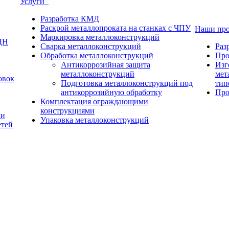
Услуги
Разработка КМД
Раскрой металлопроката на станках с ЧПУ
Наши пр
Маркировка металлоконструкций
ДН
Сварка металлоконструкций
Раз
Обработка металлоконструкций
Про
Антикоррозийная защита
Изг
металлоконструкций
мет
овок
Подготовка металлоконструкций под
тип
антикоррозийную обработку
Про
Комплектация ограждающими
конструкциями
ки
Упаковка металлоконструкций
етей