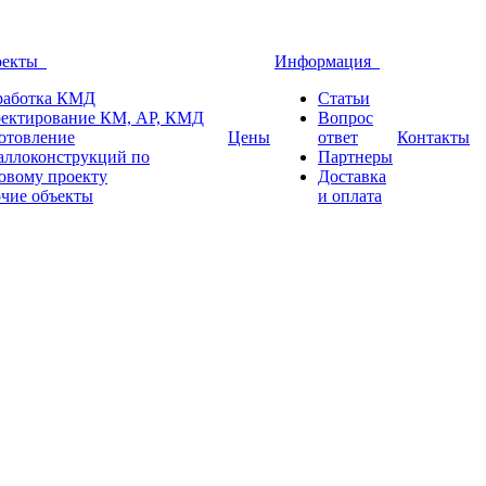
оекты
Информация
работка КМД
Статьи
ектирование КМ, АР, КМД
Вопрос
отовление
Цены
ответ
Контакты
аллоконструкций по
Партнеры
овому проекту
Доставка
чие объекты
и оплата