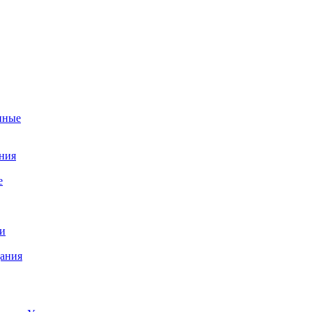
нные
ния
е
и
ания