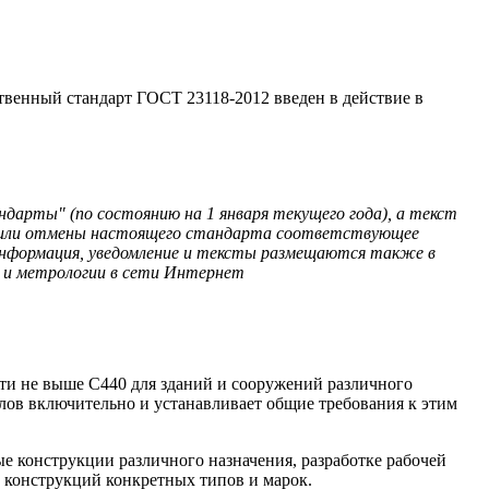
ственный стандарт ГОСТ 23118-2012 введен в действие в
арты" (по состоянию на 1 января текущего года), а текст
ы) или отмены настоящего стандарта соответствующее
нформация, уведомление и тексты размещаются также в
ю и метрологии в сети Интернет
ости не выше С440 для зданий и сооружений различного
ллов включительно и устанавливает общие требования к этим
е конструкции различного назначения, разработке рабочей
 конструкций конкретных типов и марок.