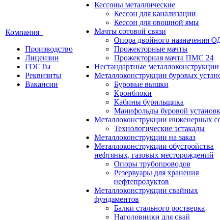
Кессоны металлические
Кессон для канализации
Кессон для овощной ямы
Мачты сотовой связи
Компания
Опора двойного назначения О
Производство
Прожекторные мачты
Лицензии
Прожекторная мачта ПМС 24
ГОСТы
Нестандартные металлоконструкции
Реквизиты
Металлоконструкции буровых устан
Вакансии
Буровые вышки
Кронблоки
Кабины бурильщика
Манифольды буровой установ
Металлоконструкции инженерных с
Технологические эстакады
Металлоконструкции на заказ
Металлоконструкции обустройства
нефтяных, газовых месторождений
Опоры трубопроводов
Резервуары для хранения
нефтепродуктов
Металлоконструкции свайных
фундаментов
Балки стального ростверка
Наголовники для свай