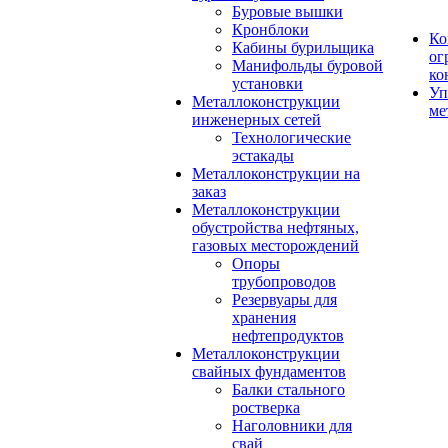
Буровые вышки
Кронблоки
Ко
Кабины бурильщика
ог
Манифольды буровой
ко
установки
Уп
Металлоконструкции
ме
инженерных сетей
Технологические
эстакады
Металлоконструкции на
заказ
Металлоконструкции
обустройства нефтяных,
газовых месторождений
Опоры
трубопроводов
Резервуары для
хранения
нефтепродуктов
Металлоконструкции
свайных фундаментов
Балки стального
ростверка
Наголовники для
свай