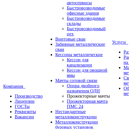
автосервисы
Быстровозводимые
офисные здания
Быстровозводимые
склады
Быстровозводимый
цех
Винтовые сваи
Услуги
Забивные металлические
сваи
Ра
Кессоны металлические
Ра
Кессон для
на
канализации
Ма
Кессон для овощной
ме
ямы
Св
Мачты сотовой связи
ме
Опора двойного
Компания
Об
назначения ОДН
ме
Производство
Прожекторные мачты
Лицензии
Прожекторная мачта
ГОСТы
ПМС 24
Реквизиты
Нестандартные
Вакансии
металлоконструкции
Металлоконструкции
буровых установок