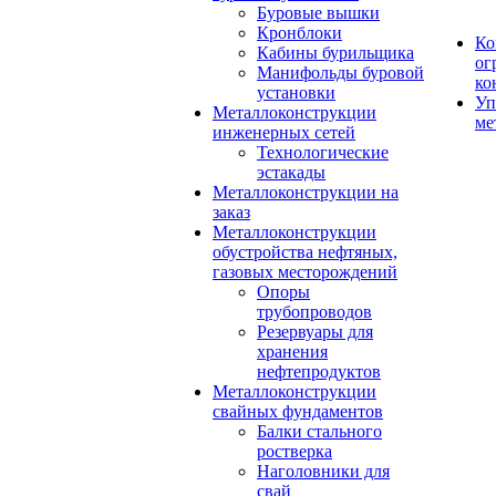
Буровые вышки
Кронблоки
Ко
Кабины бурильщика
ог
Манифольды буровой
ко
установки
Уп
Металлоконструкции
ме
инженерных сетей
Технологические
эстакады
Металлоконструкции на
заказ
Металлоконструкции
обустройства нефтяных,
газовых месторождений
Опоры
трубопроводов
Резервуары для
хранения
нефтепродуктов
Металлоконструкции
свайных фундаментов
Балки стального
ростверка
Наголовники для
свай