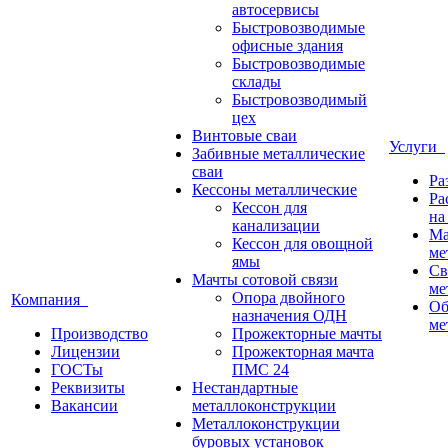
автосервисы
Быстровозводимые
офисные здания
Быстровозводимые
склады
Быстровозводимый
цех
Винтовые сваи
Услуги
Забивные металлические
сваи
Ра
Кессоны металлические
Ра
Кессон для
на
канализации
Ма
Кессон для овощной
ме
ямы
Св
Мачты сотовой связи
ме
Опора двойного
Компания
Об
назначения ОДН
ме
Производство
Прожекторные мачты
Лицензии
Прожекторная мачта
ГОСТы
ПМС 24
Реквизиты
Нестандартные
Вакансии
металлоконструкции
Металлоконструкции
буровых установок