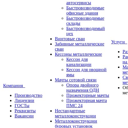
автосервисы
Быстровозводимые
офисные здания
Быстровозводимые
склады
Быстровозводимый
цех
Винтовые сваи
Услуги
Забивные металлические
сваи
Ра
Кессоны металлические
Ра
Кессон для
на
канализации
Ма
Кессон для овощной
ме
ямы
Св
Мачты сотовой связи
ме
Опора двойного
Компания
Об
назначения ОДН
ме
Производство
Прожекторные мачты
Лицензии
Прожекторная мачта
ГОСТы
ПМС 24
Реквизиты
Нестандартные
Вакансии
металлоконструкции
Металлоконструкции
буровых установок