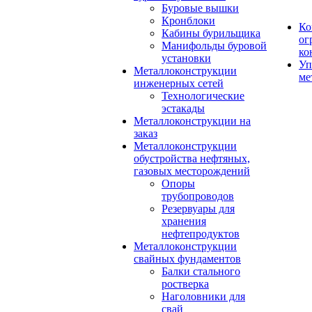
Буровые вышки
Кронблоки
Ко
Кабины бурильщика
ог
Манифольды буровой
ко
установки
Уп
Металлоконструкции
ме
инженерных сетей
Технологические
эстакады
Металлоконструкции на
заказ
Металлоконструкции
обустройства нефтяных,
газовых месторождений
Опоры
трубопроводов
Резервуары для
хранения
нефтепродуктов
Металлоконструкции
свайных фундаментов
Балки стального
ростверка
Наголовники для
свай