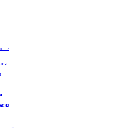
нные
ния
е
и
ания