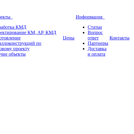
оекты
Информация
работка КМД
Статьи
ектирование КМ, АР, КМД
Вопрос
отовление
Цены
ответ
Контакты
аллоконструкций по
Партнеры
овому проекту
Доставка
чие объекты
и оплата