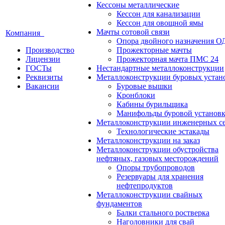
Кессоны металлические
Кессон для канализации
Кессон для овощной ямы
Мачты сотовой связи
Компания
Опора двойного назначения О
Производство
Прожекторные мачты
Лицензии
Прожекторная мачта ПМС 24
ГОСТы
Нестандартные металлоконструкции
Реквизиты
Металлоконструкции буровых устан
Вакансии
Буровые вышки
Кронблоки
Кабины бурильщика
Манифольды буровой установ
Металлоконструкции инженерных с
Технологические эстакады
Металлоконструкции на заказ
Металлоконструкции обустройства
нефтяных, газовых месторождений
Опоры трубопроводов
Резервуары для хранения
нефтепродуктов
Металлоконструкции свайных
фундаментов
Балки стального ростверка
Наголовники для свай