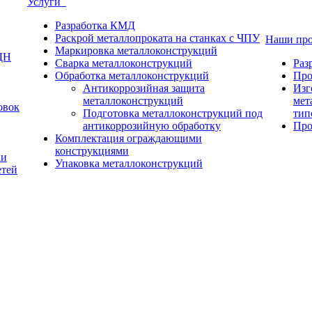
Услуги
Разработка КМД
Раскрой металлопроката на станках с ЧПУ
Наши пр
Маркировка металлоконструкций
ДН
Сварка металлоконструкций
Раз
Обработка металлоконструкций
Про
Антикоррозийная защита
Изг
металлоконструкций
мет
овок
Подготовка металлоконструкций под
тип
антикоррозийную обработку
Про
Комплектация ограждающими
конструкциями
ки
Упаковка металлоконструкций
етей