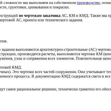
ой сложности мы выполняем на собственном
производстве
, осн
ости, грунтовки, цинкования и покраски.
онструкций
по чертежам заказчика
АС, КМ и КМД. Также мы пр
ертежей АС, проекта или технического задания.
апов.
о задания выполняются архитектурно-строительные (АС) чертежи
трукции, производятся расчеты, выполняются чертежи КМ (кон
ужения, узлы и сопряжения всех элементов. Пояснительная запи
ертежей КМД.
ных). Это чертежи всех частей сооружения. Они учитывают тех
енного процесса. В документацию КМД содержатся смета и все
 самое рациональное решение, технически грамотно его обосну