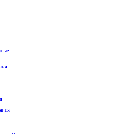
нные
ния
е
и
ания