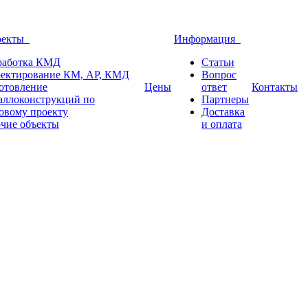
оекты
Информация
работка КМД
Статьи
ектирование КМ, АР, КМД
Вопрос
отовление
Цены
ответ
Контакты
аллоконструкций по
Партнеры
овому проекту
Доставка
чие объекты
и оплата