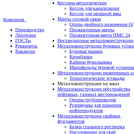
Кессоны металлические
Кессон для канализации
Кессон для овощной ямы
Мачты сотовой связи
Компания
Опора двойного назначения О
Производство
Прожекторные мачты
Лицензии
Прожекторная мачта ПМС 24
ГОСТы
Нестандартные металлоконструкции
Реквизиты
Металлоконструкции буровых устан
Вакансии
Буровые вышки
Кронблоки
Кабины бурильщика
Манифольды буровой установ
Металлоконструкции инженерных с
Технологические эстакады
Металлоконструкции на заказ
Металлоконструкции обустройства
нефтяных, газовых месторождений
Опоры трубопроводов
Резервуары для хранения
нефтепродуктов
Металлоконструкции свайных
фундаментов
Балки стального ростверка
Наголовники для свай