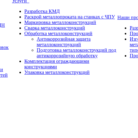
Услуги
Разработка КМД
Раскрой металлопроката на станках с ЧПУ
Наши пр
Маркировка металлоконструкций
ДН
Сварка металлоконструкций
Раз
Обработка металлоконструкций
Про
Антикоррозийная защита
Изг
металлоконструкций
мет
овок
Подготовка металлоконструкций под
тип
антикоррозийную обработку
Про
Комплектация ограждающими
конструкциями
ки
Упаковка металлоконструкций
етей