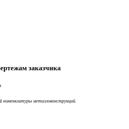
чертежам заказчика
а
ой номенклатуры металлоконструкций.