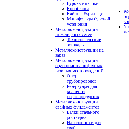
Буровые вышки
Кронблоки
Ко
Кабины бурильщика
ог
Манифольды буровой
ко
установки
Уп
Металлоконструкции
ме
инженерных сетей
Технологические
эстакады
Металлоконструкции на
заказ
Металлоконструкции
обустройства нефтяных,
газовых месторождений
Опоры
трубопроводов
Резервуары для
хранения
нефтепродуктов
Металлоконструкции
свайных фундаментов
Балки стального
ростверка
Наголовники для
свай