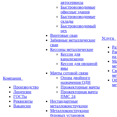
автосервисы
Быстровозводимые
офисные здания
Быстровозводимые
склады
Быстровозводимый
цех
Винтовые сваи
Услуги
Забивные металлические
сваи
Ра
Кессоны металлические
Ра
Кессон для
на
канализации
Ма
Кессон для овощной
ме
ямы
Св
Мачты сотовой связи
ме
Опора двойного
Компания
Об
назначения ОДН
ме
Производство
Прожекторные мачты
Лицензии
Прожекторная мачта
ГОСТы
ПМС 24
Реквизиты
Нестандартные
Вакансии
металлоконструкции
Металлоконструкции
буровых установок