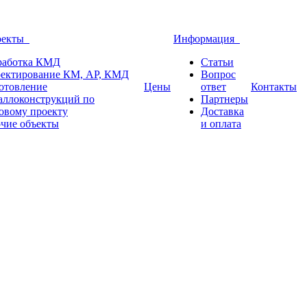
оекты
Информация
работка КМД
Статьи
ектирование КМ, АР, КМД
Вопрос
отовление
Цены
ответ
Контакты
аллоконструкций по
Партнеры
овому проекту
Доставка
чие объекты
и оплата