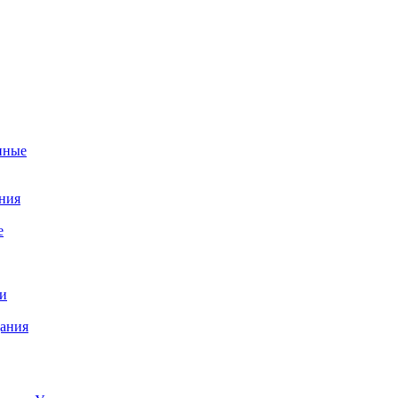
нные
ния
е
и
ания