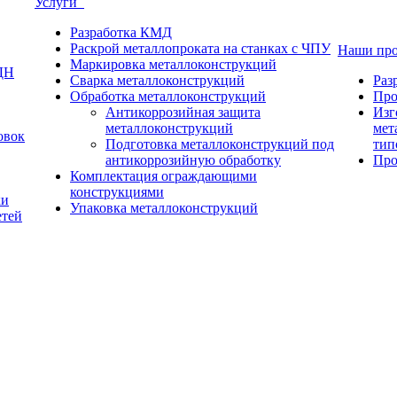
Услуги
Разработка КМД
Раскрой металлопроката на станках с ЧПУ
Наши пр
Маркировка металлоконструкций
ДН
Сварка металлоконструкций
Раз
Обработка металлоконструкций
Про
Антикоррозийная защита
Изг
металлоконструкций
мет
овок
Подготовка металлоконструкций под
тип
антикоррозийную обработку
Про
Комплектация ограждающими
конструкциями
ки
Упаковка металлоконструкций
етей