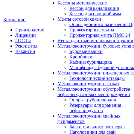
Кессоны металлические
Кессон для канализации
Кессон для овощной ямы
Мачты сотовой связи
Компания
Опора двойного назначения О
Производство
Прожекторные мачты
Лицензии
Прожекторная мачта ПМС 24
ГОСТы
Нестандартные металлоконструкции
Реквизиты
Металлоконструкции буровых устан
Вакансии
Буровые вышки
Кронблоки
Кабины бурильщика
Манифольды буровой установ
Металлоконструкции инженерных с
Технологические эстакады
Металлоконструкции на заказ
Металлоконструкции обустройства
нефтяных, газовых месторождений
Опоры трубопроводов
Резервуары для хранения
нефтепродуктов
Металлоконструкции свайных
фундаментов
Балки стального ростверка
Наголовники для свай