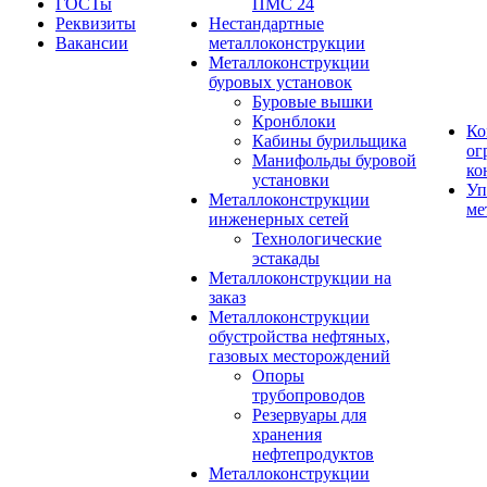
ГОСТы
ПМС 24
Реквизиты
Нестандартные
Вакансии
металлоконструкции
Металлоконструкции
буровых установок
Буровые вышки
Кронблоки
Ко
Кабины бурильщика
ог
Манифольды буровой
ко
установки
Уп
Металлоконструкции
ме
инженерных сетей
Технологические
эстакады
Металлоконструкции на
заказ
Металлоконструкции
обустройства нефтяных,
газовых месторождений
Опоры
трубопроводов
Резервуары для
хранения
нефтепродуктов
Металлоконструкции