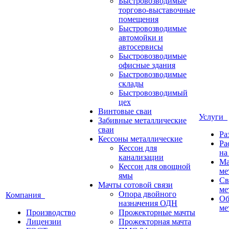
Быстровозводимые
торгово-выставочные
помещения
Быстровозводимые
автомойки и
автосервисы
Быстровозводимые
офисные здания
Быстровозводимые
склады
Быстровозводимый
цех
Винтовые сваи
Услуги
Забивные металлические
сваи
Ра
Кессоны металлические
Ра
Кессон для
на
канализации
Ма
Кессон для овощной
ме
ямы
Св
Мачты сотовой связи
ме
Опора двойного
Компания
Об
назначения ОДН
ме
Производство
Прожекторные мачты
Лицензии
Прожекторная мачта