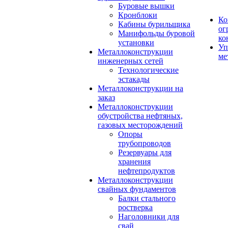
Буровые вышки
Кронблоки
Ко
Кабины бурильщика
ог
Манифольды буровой
ко
установки
Уп
Металлоконструкции
ме
инженерных сетей
Технологические
эстакады
Металлоконструкции на
заказ
Металлоконструкции
обустройства нефтяных,
газовых месторождений
Опоры
трубопроводов
Резервуары для
хранения
нефтепродуктов
Металлоконструкции
свайных фундаментов
Балки стального
ростверка
Наголовники для
свай