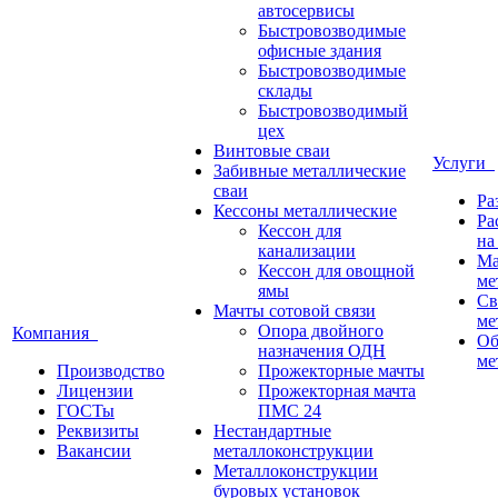
автосервисы
Быстровозводимые
офисные здания
Быстровозводимые
склады
Быстровозводимый
цех
Винтовые сваи
Услуги
Забивные металлические
сваи
Ра
Кессоны металлические
Ра
Кессон для
на
канализации
Ма
Кессон для овощной
ме
ямы
Св
Мачты сотовой связи
ме
Опора двойного
Компания
Об
назначения ОДН
ме
Производство
Прожекторные мачты
Лицензии
Прожекторная мачта
ГОСТы
ПМС 24
Реквизиты
Нестандартные
Вакансии
металлоконструкции
Металлоконструкции
буровых установок