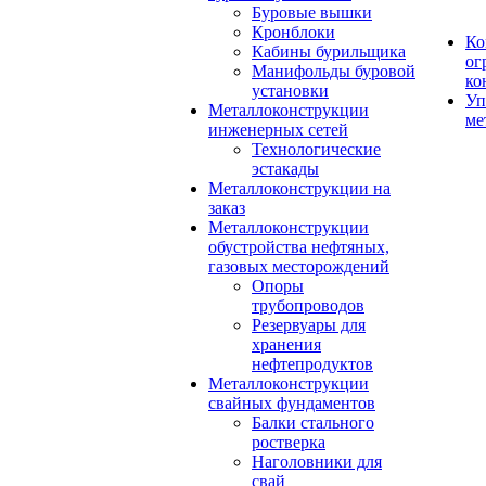
Буровые вышки
Кронблоки
Ко
Кабины бурильщика
ог
Манифольды буровой
ко
установки
Уп
Металлоконструкции
ме
инженерных сетей
Технологические
эстакады
Металлоконструкции на
заказ
Металлоконструкции
обустройства нефтяных,
газовых месторождений
Опоры
трубопроводов
Резервуары для
хранения
нефтепродуктов
Металлоконструкции
свайных фундаментов
Балки стального
ростверка
Наголовники для
свай