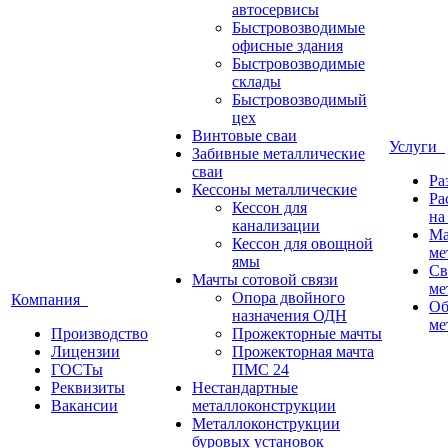
автосервисы
Быстровозводимые
офисные здания
Быстровозводимые
склады
Быстровозводимый
цех
Винтовые сваи
Услуги
Забивные металлические
сваи
Ра
Кессоны металлические
Ра
Кессон для
на
канализации
Ма
Кессон для овощной
ме
ямы
Св
Мачты сотовой связи
ме
Опора двойного
Компания
Об
назначения ОДН
ме
Производство
Прожекторные мачты
Лицензии
Прожекторная мачта
ГОСТы
ПМС 24
Реквизиты
Нестандартные
Вакансии
металлоконструкции
Металлоконструкции
буровых установок