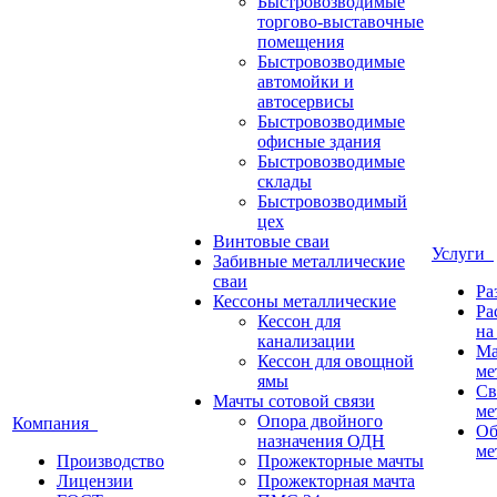
Быстровозводимые
торгово-выставочные
помещения
Быстровозводимые
автомойки и
автосервисы
Быстровозводимые
офисные здания
Быстровозводимые
склады
Быстровозводимый
цех
Винтовые сваи
Услуги
Забивные металлические
сваи
Ра
Кессоны металлические
Ра
Кессон для
на
канализации
Ма
Кессон для овощной
ме
ямы
Св
Мачты сотовой связи
ме
Опора двойного
Компания
Об
назначения ОДН
ме
Производство
Прожекторные мачты
Лицензии
Прожекторная мачта