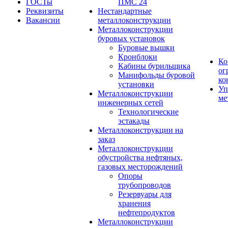
ГОСТы
ПМС 24
Реквизиты
Нестандартные
Вакансии
металлоконструкции
Металлоконструкции
буровых установок
Буровые вышки
Кронблоки
Ко
Кабины бурильщика
ог
Манифольды буровой
ко
установки
Уп
Металлоконструкции
ме
инженерных сетей
Технологические
эстакады
Металлоконструкции на
заказ
Металлоконструкции
обустройства нефтяных,
газовых месторождений
Опоры
трубопроводов
Резервуары для
хранения
нефтепродуктов
Металлоконструкции