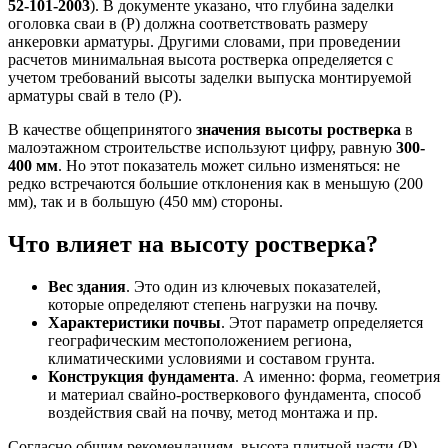
52-101-2003
). В документе указано, что глубина заделки
оголовка сваи в (Р) должна соответствовать размеру
анкеровки арматуры. Другими словами, при проведении
расчетов минимальная высота ростверка определяется с
учетом требований высоты заделки выпуска монтируемой
арматуры свай в тело (Р).
В качестве общепринятого
значения высоты ростверка
в
малоэтажном строительстве используют цифру, равную
300-
400 мм
. Но этот показатель может сильно изменяться: не
редко встречаются большие отклонения как в меньшую (200
мм), так и в большую (450 мм) стороны.
Что влияет на высоту ростверка?
Вес здания
. Это один из ключевых показателей,
которые определяют степень нагрузки на почву.
Характеристики почвы
. Этот параметр определяется
географическим местоположением региона,
климатическими условиями и составом грунта.
Конструкция фундамента
. А именно: форма, геометрия
и материал свайно-ростверкового фундамента, способ
воздействия свай на почву, метод монтажа и пр.
Согласно общим рекомендациям, высота плитной части (Р)