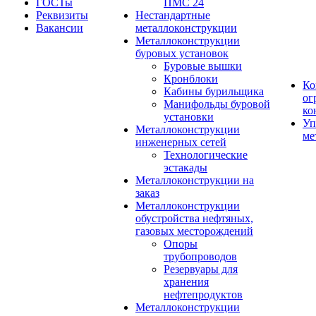
ГОСТы
ПМС 24
Реквизиты
Нестандартные
Вакансии
металлоконструкции
Металлоконструкции
буровых установок
Буровые вышки
Кронблоки
Ко
Кабины бурильщика
ог
Манифольды буровой
ко
установки
Уп
Металлоконструкции
ме
инженерных сетей
Технологические
эстакады
Металлоконструкции на
заказ
Металлоконструкции
обустройства нефтяных,
газовых месторождений
Опоры
трубопроводов
Резервуары для
хранения
нефтепродуктов
Металлоконструкции