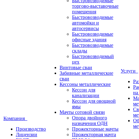
Быстровозводимые
торгово-выставочные
помещения
Быстровозводимые
автомойки и
автосервисы
Быстровозводимые
офисные здания
Быстровозводимые
склады
Быстровозводимый
цех
Винтовые сваи
Услуги
Забивные металлические
сваи
Ра
Кессоны металлические
Ра
Кессон для
на
канализации
Ма
Кессон для овощной
ме
ямы
Св
Мачты сотовой связи
ме
Опора двойного
Компания
Об
назначения ОДН
ме
Производство
Прожекторные мачты
Лицензии
Прожекторная мачта