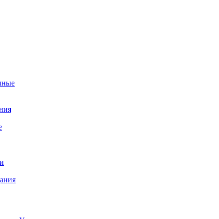
нные
ния
е
и
ания