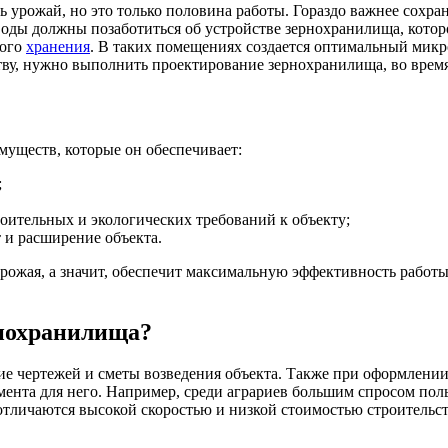
ь урожай, но это только половина работы. Гораздо важнее сохран
еводы должны позаботиться об устройстве зернохранилища, кото
ного
хранения
. В таких помещениях создается оптимальный микро
ству, нужно выполнить проектирование зернохранилища, во врем
муществ, которые он обеспечивает:
;
оительных и экологических требований к объекту;
 и расширение объекта.
урожая, а значит, обеспечит максимальную эффективность работ
рнохранилища?
ние чертежей и сметы возведения объекта. Также при оформлени
мента для него. Например, среди аграриев большим спросом по
тличаются высокой скоростью и низкой стоимостью строительств