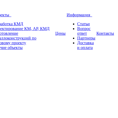
оекты
Информация
работка КМД
Статьи
ектирование КМ, АР, КМД
Вопрос
отовление
Цены
ответ
Контакты
аллоконструкций по
Партнеры
овому проекту
Доставка
чие объекты
и оплата