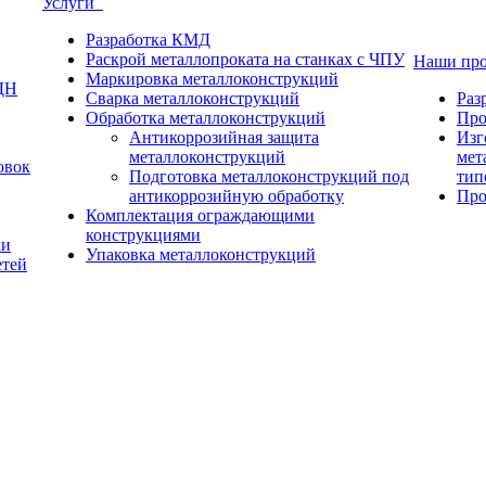
Услуги
Разработка КМД
Раскрой металлопроката на станках с ЧПУ
Наши пр
Маркировка металлоконструкций
ДН
Сварка металлоконструкций
Раз
Обработка металлоконструкций
Про
Антикоррозийная защита
Изг
металлоконструкций
мет
овок
Подготовка металлоконструкций под
тип
антикоррозийную обработку
Про
Комплектация ограждающими
конструкциями
ки
Упаковка металлоконструкций
етей