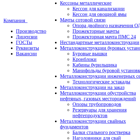
Кессоны металлические
Кессон для канализации
Кессон для овощной ямы
Мачты сотовой связи
Компания
Опора двойного назначения О
Производство
Прожекторные мачты
Лицензии
Прожекторная мачта ПМС 24
ГОСТы
Нестандартные металлоконструкции
Реквизиты
Металлоконструкции буровых устан
Вакансии
Буровые вышки
Кронблоки
Кабины бурильщика
Манифольды буровой установ
Металлоконструкции инженерных с
Технологические эстакады
Металлоконструкции на заказ
Металлоконструкции обустройства
нефтяных, газовых месторождений
Опоры трубопроводов
Резервуары для хранения
нефтепродуктов
Металлоконструкции свайных
фундаментов
Балки стального ростверка
Наголовники для свай