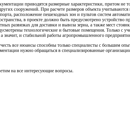
кументации приводятся размерные характеристики, притом не т
других сооружений. При расчете размеров объекта учитываются
спорта, расположение пешеходных зон и пультов систем автом
остранства, в проекте должно быть предусмотрено устройство п
тных развязках для доставки и вывоза зерна, а также мест стоян
дусмотрены технологические и бытовые помещения. Только с уч
, а значит, и стабильной работы агропромышленного предприятия
учесть все нюансы способны только специалисты с большим опы
ментации нужно обращаться в специализированные организаци
ветим на все интересующие вопросы.