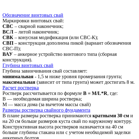
Обозначение винтовых свай
Маркировки винтовых свай:
СВС
– сварной наконечник;
ВСЛ
– литой наконечник;
СВК
– конусная модификация (или СВС-К);
СВП
– конструкция дополнена пикой (вариант обозначения
СВС-П);
ВАУ
– анкерное устройство винтового типа (сборная
конструкция).
Глубина винтовых свай
Глубина завинчивания свай составляет:
минимальная
- 1,5 м ниже уровня промерзания грунта;
максимальная
(зависит от типа грунта) может достигать 8 м.
Расчет ростверка
Ростверк рассчитывается по формуле
В = М/L*R
, где:
B — необходимая ширина ростверка;
М — масса дома (за вычетом массы свай)
Размеры ростверка свайного фундамента
В плане размеры ростверка принимаются
кратными 30 см
и
на 20 см больше размеров куста свай по наружному контуру.
Конструктивная высота ростверков назначается на 40 см
больше глубины стакана или с учетом необходимой заделки
анкерных болтов.