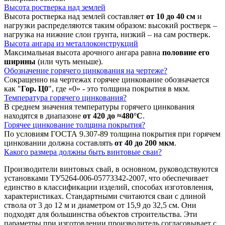
Высота ростверка над землей
Высота ростверка над землей составляет
от 10 до 40 см
и
нагрузки распределяются таким образом: высокий ростверк –
нагрузка на нижние слои грунта, низкий – на сам ростверк.
Высота ангара из металлоконструкций
Максимальная высота арочного ангара равна
половине его
ширины
(или чуть меньше).
Обозначение горячего цинкования на чертеже?
Сокращенно на чертежах горячее цинкование обозначается
как "
Гор. Ц0
", где «0» - это толщина покрытия в мкм.
Температура горячего цинкования?
В среднем значения температуры горячего цинкования
находятся в диапазоне
от 420 до ≈
480°С
.
Горячее цинкование толщина покрытия?
По условиям ГОСТА 9.307-89 толщина покрытия при горячем
цинковании должна составлять
от 40 до 200 мкм
.
Какого размера должны быть винтовые сваи?
Производители винтовых свай, в основном, руководствуются
установками ТУ5264-006-05773342-2007, что обеспечивает
единство в классификации изделий, способах изготовления,
характеристиках. Стандартными считаются сваи с длиной
ствола от 3 до 12 м и диаметром от 15,9 до 32,5 см. Они
подходят для большинства объектов строительства. Эти
параметры при изготовлении производитель согласовывает с