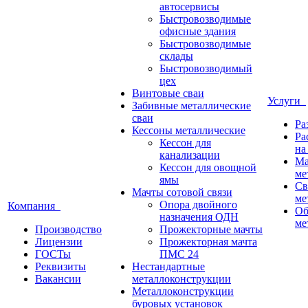
автосервисы
Быстровозводимые
офисные здания
Быстровозводимые
склады
Быстровозводимый
цех
Винтовые сваи
Услуги
Забивные металлические
сваи
Ра
Кессоны металлические
Ра
Кессон для
на
канализации
Ма
Кессон для овощной
ме
ямы
Св
Мачты сотовой связи
ме
Опора двойного
Компания
Об
назначения ОДН
ме
Производство
Прожекторные мачты
Лицензии
Прожекторная мачта
ГОСТы
ПМС 24
Реквизиты
Нестандартные
Вакансии
металлоконструкции
Металлоконструкции
буровых установок