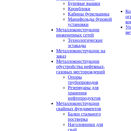
Буровые вышки
Кронблоки
Ко
Кабины бурильщика
ог
Манифольды буровой
ко
установки
Уп
Металлоконструкции
ме
инженерных сетей
Технологические
эстакады
Металлоконструкции на
заказ
Металлоконструкции
обустройства нефтяных,
газовых месторождений
Опоры
трубопроводов
Резервуары для
хранения
нефтепродуктов
Металлоконструкции
свайных фундаментов
Балки стального
ростверка
Наголовники для
свай