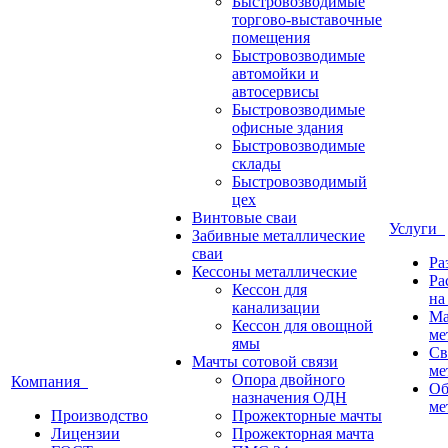
Быстровозводимые
торгово-выставочные
помещения
Быстровозводимые
автомойки и
автосервисы
Быстровозводимые
офисные здания
Быстровозводимые
склады
Быстровозводимый
цех
Винтовые сваи
Услуги
Забивные металлические
сваи
Ра
Кессоны металлические
Ра
Кессон для
на
канализации
Ма
Кессон для овощной
ме
ямы
Св
Мачты сотовой связи
ме
Опора двойного
Компания
Об
назначения ОДН
ме
Производство
Прожекторные мачты
Лицензии
Прожекторная мачта