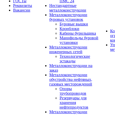
ГОСТы
ПМС 24
Реквизиты
Нестандартные
Вакансии
металлоконструкции
Металлоконструкции
буровых установок
Буровые вышки
Кронблоки
Ко
Кабины бурильщика
ог
Манифольды буровой
ко
установки
Уп
Металлоконструкции
ме
инженерных сетей
Технологические
эстакады
Металлоконструкции на
заказ
Металлоконструкции
обустройства нефтяных,
газовых месторождений
Опоры
трубопроводов
Резервуары для
хранения
нефтепродуктов
Металлоконструкции