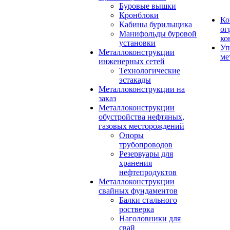
Буровые вышки
Кронблоки
Ко
Кабины бурильщика
ог
Манифольды буровой
ко
установки
Уп
Металлоконструкции
ме
инженерных сетей
Технологические
эстакады
Металлоконструкции на
заказ
Металлоконструкции
обустройства нефтяных,
газовых месторождений
Опоры
трубопроводов
Резервуары для
хранения
нефтепродуктов
Металлоконструкции
свайных фундаментов
Балки стального
ростверка
Наголовники для
свай