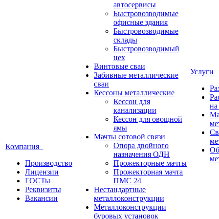
автосервисы
Быстровозводимые
офисные здания
Быстровозводимые
склады
Быстровозводимый
цех
Винтовые сваи
Услуги
Забивные металлические
сваи
Ра
Кессоны металлические
Ра
Кессон для
на
канализации
Ма
Кессон для овощной
ме
ямы
Св
Мачты сотовой связи
ме
Опора двойного
Компания
Об
назначения ОДН
ме
Производство
Прожекторные мачты
Лицензии
Прожекторная мачта
ГОСТы
ПМС 24
Реквизиты
Нестандартные
Вакансии
металлоконструкции
Металлоконструкции
буровых установок