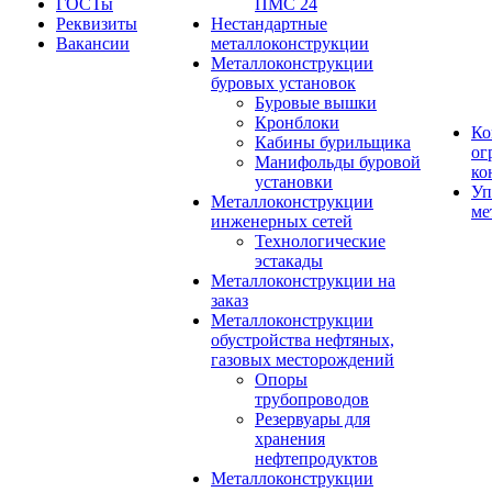
ГОСТы
ПМС 24
Реквизиты
Нестандартные
Вакансии
металлоконструкции
Металлоконструкции
буровых установок
Буровые вышки
Кронблоки
Ко
Кабины бурильщика
ог
Манифольды буровой
ко
установки
Уп
Металлоконструкции
ме
инженерных сетей
Технологические
эстакады
Металлоконструкции на
заказ
Металлоконструкции
обустройства нефтяных,
газовых месторождений
Опоры
трубопроводов
Резервуары для
хранения
нефтепродуктов
Металлоконструкции