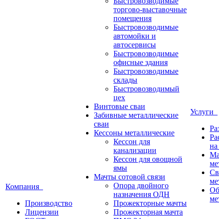
Быстровозводимые
торгово-выставочные
помещения
Быстровозводимые
автомойки и
автосервисы
Быстровозводимые
офисные здания
Быстровозводимые
склады
Быстровозводимый
цех
Винтовые сваи
Услуги
Забивные металлические
сваи
Ра
Кессоны металлические
Ра
Кессон для
на
канализации
Ма
Кессон для овощной
ме
ямы
Св
Мачты сотовой связи
ме
Опора двойного
Компания
Об
назначения ОДН
ме
Производство
Прожекторные мачты
Лицензии
Прожекторная мачта