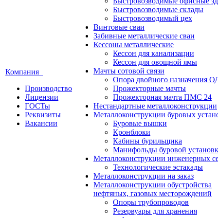
Быстровозводимые офисные зд
Быстровозводимые склады
Быстровозводимый цех
Винтовые сваи
Забивные металлические сваи
Кессоны металлические
Кессон для канализации
Кессон для овощной ямы
Мачты сотовой связи
Компания
Опора двойного назначения О
Производство
Прожекторные мачты
Лицензии
Прожекторная мачта ПМС 24
ГОСТы
Нестандартные металлоконструкции
Реквизиты
Металлоконструкции буровых устан
Вакансии
Буровые вышки
Кронблоки
Кабины бурильщика
Манифольды буровой установ
Металлоконструкции инженерных с
Технологические эстакады
Металлоконструкции на заказ
Металлоконструкции обустройства
нефтяных, газовых месторождений
Опоры трубопроводов
Резервуары для хранения