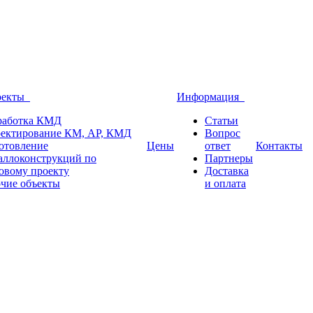
оекты
Информация
работка КМД
Статьи
ектирование КМ, АР, КМД
Вопрос
отовление
Цены
ответ
Контакты
аллоконструкций по
Партнеры
овому проекту
Доставка
чие объекты
и оплата