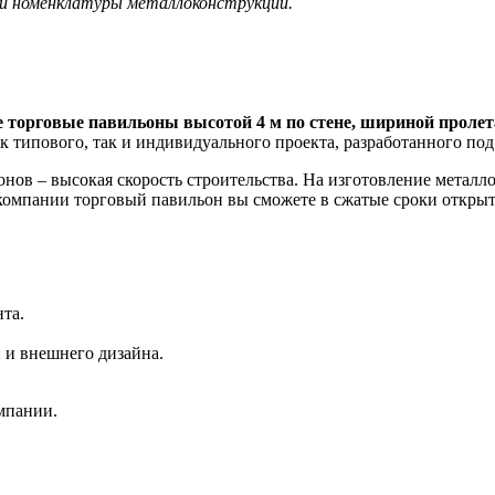
ой номенклатуры металлоконструкций.
торговые павильоны высотой 4 м по стене, шириной пролета
ак типового, так и индивидуального проекта, разработанного по
ов – высокая скорость строительства. На изготовление металлок
 компании торговый павильон вы сможете в сжатые сроки открыт
та.
 и внешнего дизайна.
мпании.