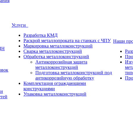
ания
Услуги
Разработка КМД
Раскрой металлопроката на станках с ЧПУ
Наши пр
Маркировка металлоконструкций
ДН
Сварка металлоконструкций
Раз
Обработка металлоконструкций
Про
Антикоррозийная защита
Изг
металлоконструкций
мет
овок
Подготовка металлоконструкций под
тип
антикоррозийную обработку
Про
Комплектация ограждающими
конструкциями
ки
Упаковка металлоконструкций
етей