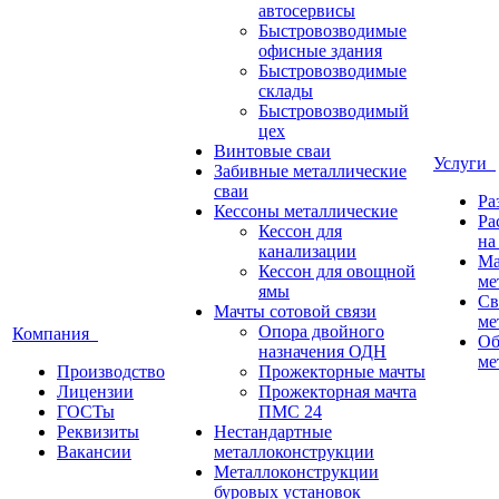
автосервисы
Быстровозводимые
офисные здания
Быстровозводимые
склады
Быстровозводимый
цех
Винтовые сваи
Услуги
Забивные металлические
сваи
Ра
Кессоны металлические
Ра
Кессон для
на
канализации
Ма
Кессон для овощной
ме
ямы
Св
Мачты сотовой связи
ме
Опора двойного
Компания
Об
назначения ОДН
ме
Производство
Прожекторные мачты
Лицензии
Прожекторная мачта
ГОСТы
ПМС 24
Реквизиты
Нестандартные
Вакансии
металлоконструкции
Металлоконструкции
буровых установок