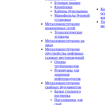
Буровые вышки
Кронблоки
Ко
Кабины бурильщика
ог
Манифольды буровой
ко
установки
Уп
Металлоконструкции
ме
инженерных сетей
Технологические
эстакады
Металлоконструкции на
заказ
Металлоконструкции
обустройства нефтяных,
газовых месторождений
Опоры
трубопроводов
Резервуары для
хранения
нефтепродуктов
Металлоконструкции
свайных фундаментов
Балки стального
ростверка
Наголовники для
свай