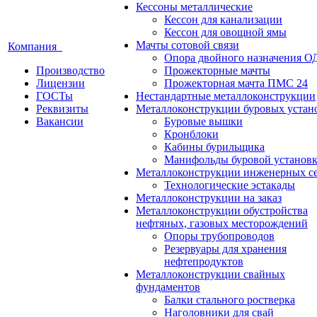
Кессоны металлические
Кессон для канализации
Кессон для овощной ямы
Мачты сотовой связи
Компания
Опора двойного назначения О
Производство
Прожекторные мачты
Лицензии
Прожекторная мачта ПМС 24
ГОСТы
Нестандартные металлоконструкции
Реквизиты
Металлоконструкции буровых устан
Вакансии
Буровые вышки
Кронблоки
Кабины бурильщика
Манифольды буровой установ
Металлоконструкции инженерных с
Технологические эстакады
Металлоконструкции на заказ
Металлоконструкции обустройства
нефтяных, газовых месторождений
Опоры трубопроводов
Резервуары для хранения
нефтепродуктов
Металлоконструкции свайных
фундаментов
Балки стального ростверка
Наголовники для свай