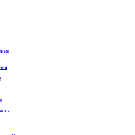
нные
ния
е
и
ания