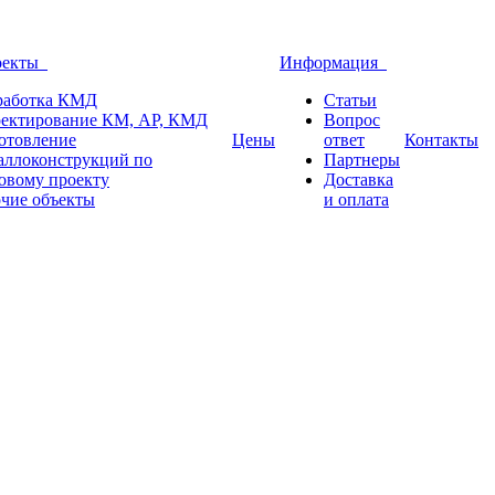
оекты
Информация
работка КМД
Статьи
ектирование КМ, АР, КМД
Вопрос
отовление
Цены
ответ
Контакты
аллоконструкций по
Партнеры
овому проекту
Доставка
чие объекты
и оплата