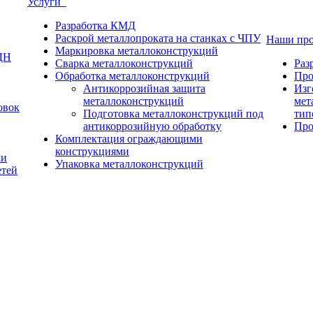
Услуги
Разработка КМД
Раскрой металлопроката на станках с ЧПУ
Наши пр
Маркировка металлоконструкций
ДН
Сварка металлоконструкций
Раз
Обработка металлоконструкций
Про
Антикоррозийная защита
Изг
металлоконструкций
мет
овок
Подготовка металлоконструкций под
тип
антикоррозийную обработку
Про
Комплектация ограждающими
конструкциями
ки
Упаковка металлоконструкций
етей