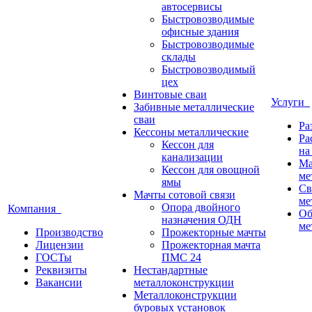
автосервисы
Быстровозводимые
офисные здания
Быстровозводимые
склады
Быстровозводимый
цех
Винтовые сваи
Услуги
Забивные металлические
сваи
Ра
Кессоны металлические
Ра
Кессон для
на
канализации
Ма
Кессон для овощной
ме
ямы
Св
Мачты сотовой связи
ме
Опора двойного
Компания
Об
назначения ОДН
ме
Производство
Прожекторные мачты
Лицензии
Прожекторная мачта
ГОСТы
ПМС 24
Реквизиты
Нестандартные
Вакансии
металлоконструкции
Металлоконструкции
буровых установок