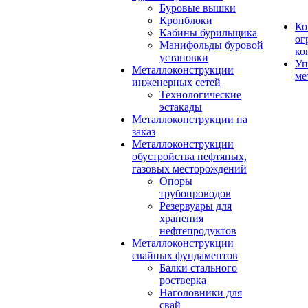
Буровые вышки
Кронблоки
Ко
Кабины бурильщика
ог
Манифольды буровой
ко
установки
Уп
Металлоконструкции
ме
инженерных сетей
Технологические
эстакады
Металлоконструкции на
заказ
Металлоконструкции
обустройства нефтяных,
газовых месторождений
Опоры
трубопроводов
Резервуары для
хранения
нефтепродуктов
Металлоконструкции
свайных фундаментов
Балки стального
ростверка
Наголовники для
свай