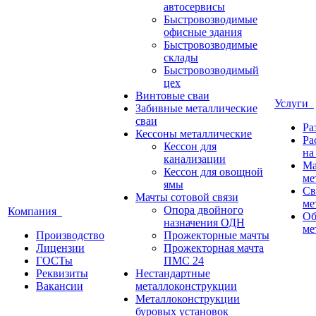
автосервисы
Быстровозводимые
офисные здания
Быстровозводимые
склады
Быстровозводимый
цех
Винтовые сваи
Услуги
Забивные металлические
сваи
Ра
Кессоны металлические
Ра
Кессон для
на
канализации
Ма
Кессон для овощной
ме
ямы
Св
Мачты сотовой связи
ме
Опора двойного
Компания
Об
назначения ОДН
ме
Производство
Прожекторные мачты
Лицензии
Прожекторная мачта
ГОСТы
ПМС 24
Реквизиты
Нестандартные
Вакансии
металлоконструкции
Металлоконструкции
буровых установок