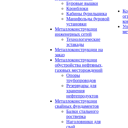
Буровые вышки
Кронблоки
Ко
Кабины бурильщика
ог
Манифольды буровой
ко
установки
Уп
Металлоконструкции
ме
инженерных сетей
Технологические
эстакады
Металлоконструкции на
заказ
Металлоконструкции
обустройства нефтяных,
газовых месторождений
Опоры
трубопроводов
Резервуары для
хранения
нефтепродуктов
Металлоконструкции
свайных фундаментов
Балки стального
ростверка
Наголовники для
свай