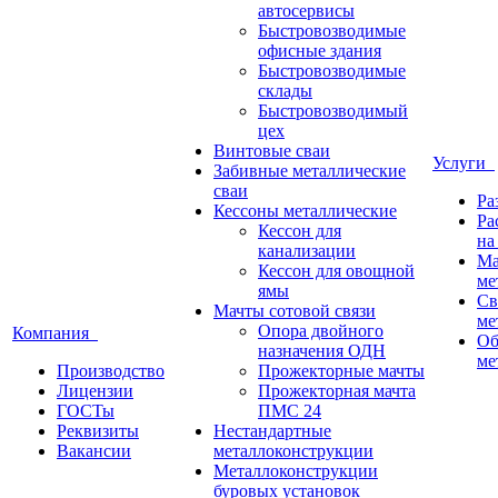
автосервисы
Быстровозводимые
офисные здания
Быстровозводимые
склады
Быстровозводимый
цех
Винтовые сваи
Услуги
Забивные металлические
сваи
Ра
Кессоны металлические
Ра
Кессон для
на
канализации
Ма
Кессон для овощной
ме
ямы
Св
Мачты сотовой связи
ме
Опора двойного
Компания
Об
назначения ОДН
ме
Производство
Прожекторные мачты
Лицензии
Прожекторная мачта
ГОСТы
ПМС 24
Реквизиты
Нестандартные
Вакансии
металлоконструкции
Металлоконструкции
буровых установок