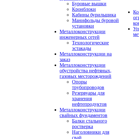
Буровые вышки
Кронблоки
Ко
Кабины бурильщика
ог
Манифольды буровой
ко
установки
Уп
Металлоконструкции
ме
инженерных сетей
Технологические
эстакады
Металлоконструкции на
заказ
Металлоконструкции
обустройства нефтяных,
газовых месторождений
Опоры
трубопроводов
Резервуары для
хранения
нефтепродуктов
Металлоконструкции
свайных фундаментов
Балки стального
ростверка
Наголовники для
свай