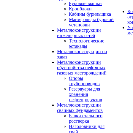
Буровые вышки
Кронблоки
Ко
Кабины бурильщика
ог
Манифольды буровой
ко
установки
Уп
Металлоконструкции
ме
инженерных сетей
Технологические
эстакады
Металлоконструкции на
заказ
Металлоконструкции
обустройства нефтяных,
газовых месторождений
Опоры
трубопроводов
Резервуары для
хранения
нефтепродуктов
Металлоконструкции
свайных фундаментов
Балки стального
ростверка
Наголовники для
свай