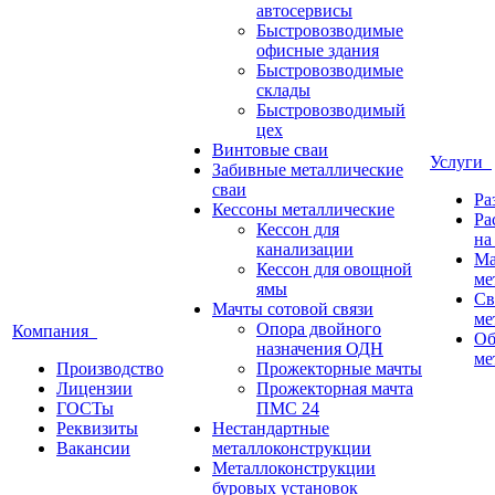
автосервисы
Быстровозводимые
офисные здания
Быстровозводимые
склады
Быстровозводимый
цех
Винтовые сваи
Услуги
Забивные металлические
сваи
Ра
Кессоны металлические
Ра
Кессон для
на
канализации
Ма
Кессон для овощной
ме
ямы
Св
Мачты сотовой связи
ме
Опора двойного
Компания
Об
назначения ОДН
ме
Производство
Прожекторные мачты
Лицензии
Прожекторная мачта
ГОСТы
ПМС 24
Реквизиты
Нестандартные
Вакансии
металлоконструкции
Металлоконструкции
буровых установок