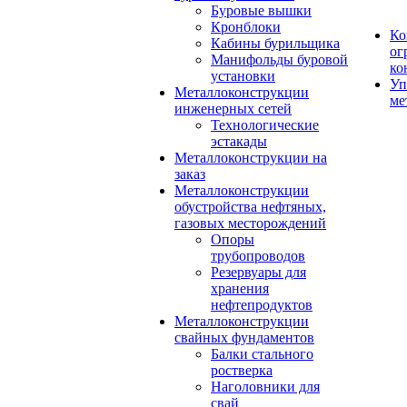
Буровые вышки
Кронблоки
Ко
Кабины бурильщика
ог
Манифольды буровой
ко
установки
Уп
Металлоконструкции
ме
инженерных сетей
Технологические
эстакады
Металлоконструкции на
заказ
Металлоконструкции
обустройства нефтяных,
газовых месторождений
Опоры
трубопроводов
Резервуары для
хранения
нефтепродуктов
Металлоконструкции
свайных фундаментов
Балки стального
ростверка
Наголовники для
свай