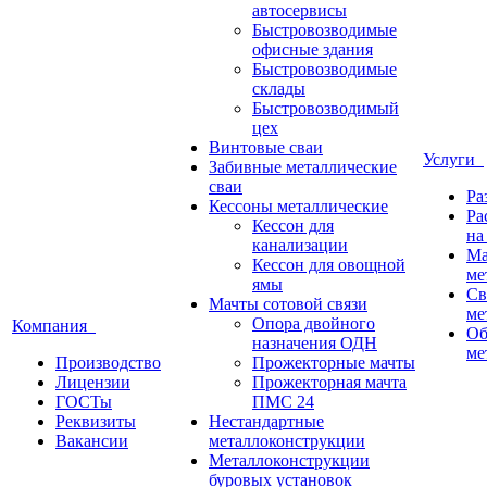
автосервисы
Быстровозводимые
офисные здания
Быстровозводимые
склады
Быстровозводимый
цех
Винтовые сваи
Услуги
Забивные металлические
сваи
Ра
Кессоны металлические
Ра
Кессон для
на
канализации
Ма
Кессон для овощной
ме
ямы
Св
Мачты сотовой связи
ме
Опора двойного
Компания
Об
назначения ОДН
ме
Производство
Прожекторные мачты
Лицензии
Прожекторная мачта
ГОСТы
ПМС 24
Реквизиты
Нестандартные
Вакансии
металлоконструкции
Металлоконструкции
буровых установок