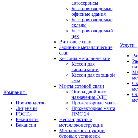
автосервисы
Быстровозводимые
офисные здания
Быстровозводимые
склады
Быстровозводимый
цех
Винтовые сваи
Услуги
Забивные металлические
сваи
Ра
Кессоны металлические
Ра
Кессон для
на
канализации
Ма
Кессон для овощной
ме
ямы
Св
Мачты сотовой связи
ме
Опора двойного
Компания
Об
назначения ОДН
ме
Производство
Прожекторные мачты
Лицензии
Прожекторная мачта
ГОСТы
ПМС 24
Реквизиты
Нестандартные
Вакансии
металлоконструкции
Металлоконструкции
буровых установок