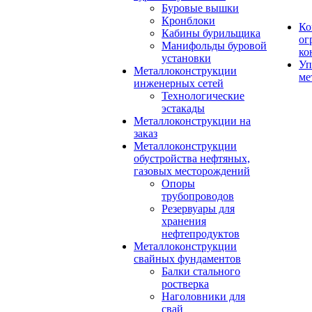
Буровые вышки
Кронблоки
Ко
Кабины бурильщика
ог
Манифольды буровой
ко
установки
Уп
Металлоконструкции
ме
инженерных сетей
Технологические
эстакады
Металлоконструкции на
заказ
Металлоконструкции
обустройства нефтяных,
газовых месторождений
Опоры
трубопроводов
Резервуары для
хранения
нефтепродуктов
Металлоконструкции
свайных фундаментов
Балки стального
ростверка
Наголовники для
свай