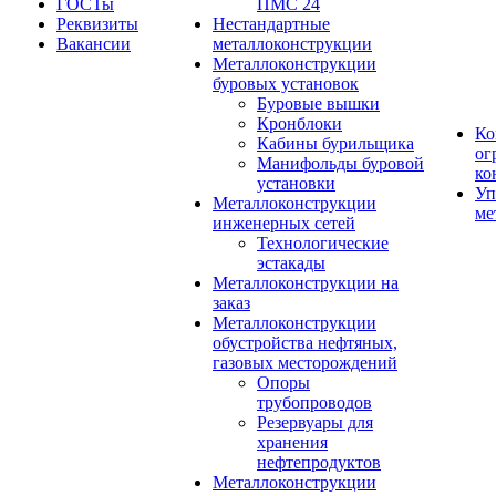
ГОСТы
ПМС 24
Реквизиты
Нестандартные
Вакансии
металлоконструкции
Металлоконструкции
буровых установок
Буровые вышки
Кронблоки
Ко
Кабины бурильщика
ог
Манифольды буровой
ко
установки
Уп
Металлоконструкции
ме
инженерных сетей
Технологические
эстакады
Металлоконструкции на
заказ
Металлоконструкции
обустройства нефтяных,
газовых месторождений
Опоры
трубопроводов
Резервуары для
хранения
нефтепродуктов
Металлоконструкции