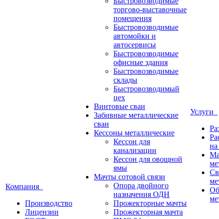
Быстровозводимые
торгово-выставочные
помещения
Быстровозводимые
автомойки и
автосервисы
Быстровозводимые
офисные здания
Быстровозводимые
склады
Быстровозводимый
цех
Винтовые сваи
Услуги
Забивные металлические
сваи
Ра
Кессоны металлические
Ра
Кессон для
на
канализации
Ма
Кессон для овощной
ме
ямы
Св
Мачты сотовой связи
ме
Опора двойного
Компания
Об
назначения ОДН
ме
Производство
Прожекторные мачты
Лицензии
Прожекторная мачта