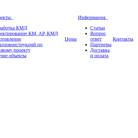
оекты
Информация
работка КМД
Статьи
ектирование КМ, АР, КМД
Вопрос
отовление
Цены
ответ
Контакты
аллоконструкций по
Партнеры
овому проекту
Доставка
чие объекты
и оплата