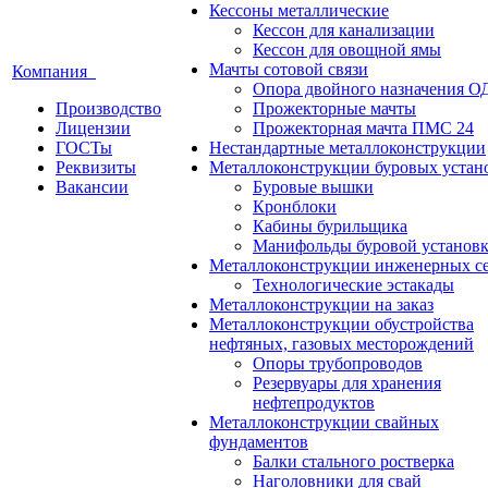
Кессоны металлические
Кессон для канализации
Кессон для овощной ямы
Мачты сотовой связи
Компания
Опора двойного назначения О
Производство
Прожекторные мачты
Лицензии
Прожекторная мачта ПМС 24
ГОСТы
Нестандартные металлоконструкции
Реквизиты
Металлоконструкции буровых устан
Вакансии
Буровые вышки
Кронблоки
Кабины бурильщика
Манифольды буровой установ
Металлоконструкции инженерных с
Технологические эстакады
Металлоконструкции на заказ
Металлоконструкции обустройства
нефтяных, газовых месторождений
Опоры трубопроводов
Резервуары для хранения
нефтепродуктов
Металлоконструкции свайных
фундаментов
Балки стального ростверка
Наголовники для свай