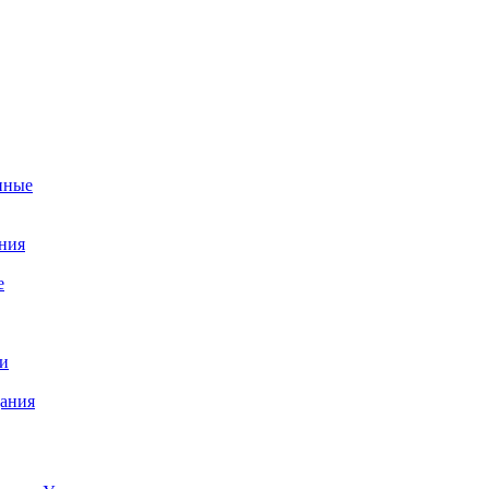
нные
ния
е
и
ания