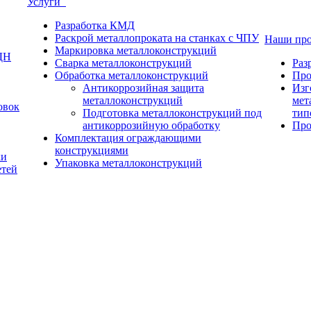
Услуги
Разработка КМД
Раскрой металлопроката на станках с ЧПУ
Наши пр
Маркировка металлоконструкций
ДН
Сварка металлоконструкций
Раз
Обработка металлоконструкций
Про
Антикоррозийная защита
Изг
металлоконструкций
мет
овок
Подготовка металлоконструкций под
тип
антикоррозийную обработку
Про
Комплектация ограждающими
конструкциями
ки
Упаковка металлоконструкций
етей