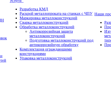
Услуги
Разработка КМД
Раскрой металлопроката на станках с ЧПУ
Наши пр
Маркировка металлоконструкций
ДН
Сварка металлоконструкций
Раз
Обработка металлоконструкций
Про
Антикоррозийная защита
Изг
металлоконструкций
мет
овок
Подготовка металлоконструкций под
тип
антикоррозийную обработку
Про
Комплектация ограждающими
конструкциями
ки
Упаковка металлоконструкций
етей