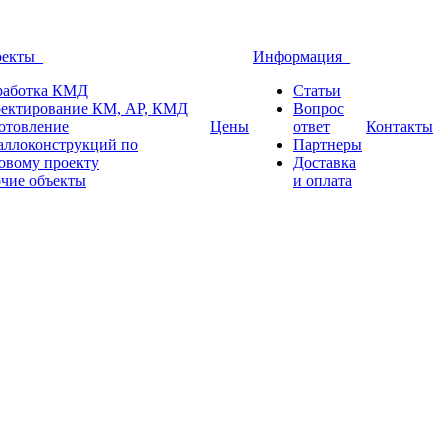
оекты
Информация
работка КМД
Статьи
ектирование КМ, АР, КМД
Вопрос
отовление
Цены
ответ
Контакты
аллоконструкций по
Партнеры
овому проекту
Доставка
чие объекты
и оплата