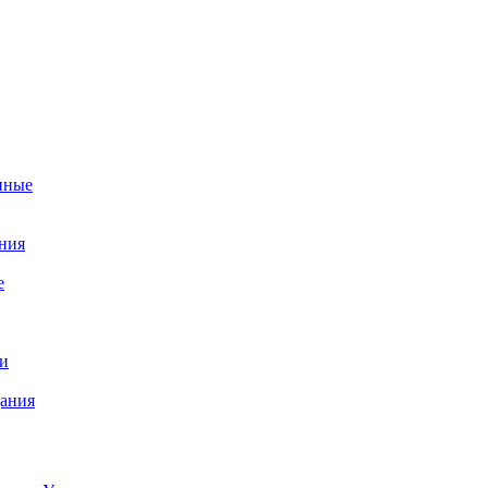
нные
ния
е
и
ания