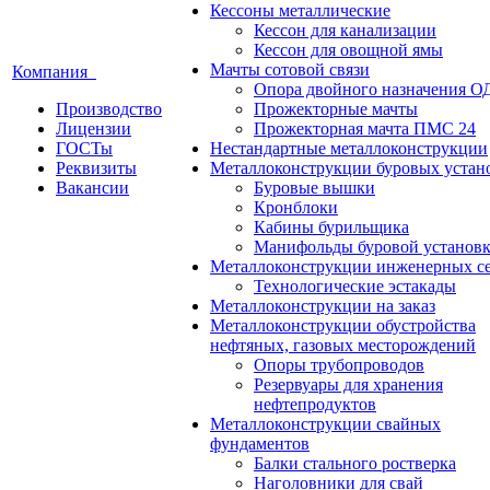
Кессоны металлические
Кессон для канализации
Кессон для овощной ямы
Мачты сотовой связи
Компания
Опора двойного назначения О
Производство
Прожекторные мачты
Лицензии
Прожекторная мачта ПМС 24
ГОСТы
Нестандартные металлоконструкции
Реквизиты
Металлоконструкции буровых устан
Вакансии
Буровые вышки
Кронблоки
Кабины бурильщика
Манифольды буровой установ
Металлоконструкции инженерных с
Технологические эстакады
Металлоконструкции на заказ
Металлоконструкции обустройства
нефтяных, газовых месторождений
Опоры трубопроводов
Резервуары для хранения
нефтепродуктов
Металлоконструкции свайных
фундаментов
Балки стального ростверка
Наголовники для свай