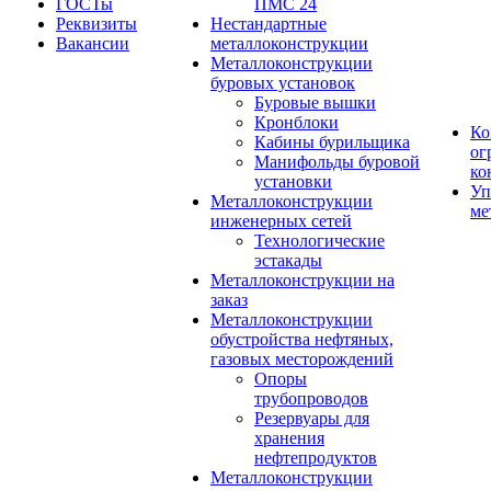
ГОСТы
ПМС 24
Реквизиты
Нестандартные
Вакансии
металлоконструкции
Металлоконструкции
буровых установок
Буровые вышки
Кронблоки
Ко
Кабины бурильщика
ог
Манифольды буровой
ко
установки
Уп
Металлоконструкции
ме
инженерных сетей
Технологические
эстакады
Металлоконструкции на
заказ
Металлоконструкции
обустройства нефтяных,
газовых месторождений
Опоры
трубопроводов
Резервуары для
хранения
нефтепродуктов
Металлоконструкции