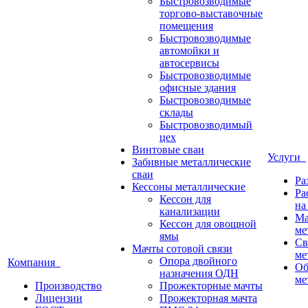
Быстровозводимые
торгово-выставочные
помещения
Быстровозводимые
автомойки и
автосервисы
Быстровозводимые
офисные здания
Быстровозводимые
склады
Быстровозводимый
цех
Винтовые сваи
Услуги
Забивные металлические
сваи
Ра
Кессоны металлические
Ра
Кессон для
на
канализации
Ма
Кессон для овощной
ме
ямы
Св
Мачты сотовой связи
ме
Опора двойного
Компания
Об
назначения ОДН
ме
Производство
Прожекторные мачты
Лицензии
Прожекторная мачта