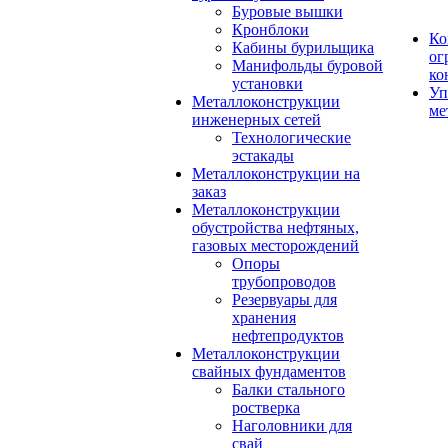
Буровые вышки
Кронблоки
Ко
Кабины бурильщика
ог
Манифольды буровой
ко
установки
Уп
Металлоконструкции
ме
инженерных сетей
Технологические
эстакады
Металлоконструкции на
заказ
Металлоконструкции
обустройства нефтяных,
газовых месторождений
Опоры
трубопроводов
Резервуары для
хранения
нефтепродуктов
Металлоконструкции
свайных фундаментов
Балки стального
ростверка
Наголовники для
свай