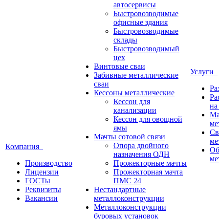
автосервисы
Быстровозводимые
офисные здания
Быстровозводимые
склады
Быстровозводимый
цех
Винтовые сваи
Услуги
Забивные металлические
сваи
Ра
Кессоны металлические
Ра
Кессон для
на
канализации
Ма
Кессон для овощной
ме
ямы
Св
Мачты сотовой связи
ме
Опора двойного
Компания
Об
назначения ОДН
ме
Производство
Прожекторные мачты
Лицензии
Прожекторная мачта
ГОСТы
ПМС 24
Реквизиты
Нестандартные
Вакансии
металлоконструкции
Металлоконструкции
буровых установок