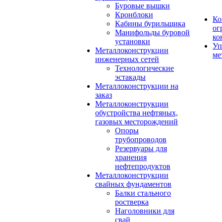
Буровые вышки
Кронблоки
Ко
Кабины бурильщика
ог
Манифольды буровой
ко
установки
Уп
Металлоконструкции
ме
инженерных сетей
Технологические
эстакады
Металлоконструкции на
заказ
Металлоконструкции
обустройства нефтяных,
газовых месторождений
Опоры
трубопроводов
Резервуары для
хранения
нефтепродуктов
Металлоконструкции
свайных фундаментов
Балки стального
ростверка
Наголовники для
свай