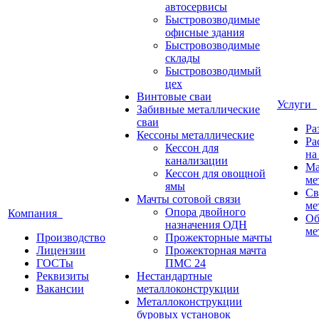
автосервисы
Быстровозводимые
офисные здания
Быстровозводимые
склады
Быстровозводимый
цех
Винтовые сваи
Услуги
Забивные металлические
сваи
Ра
Кессоны металлические
Ра
Кессон для
на
канализации
Ма
Кессон для овощной
ме
ямы
Св
Мачты сотовой связи
ме
Опора двойного
Компания
Об
назначения ОДН
ме
Производство
Прожекторные мачты
Лицензии
Прожекторная мачта
ГОСТы
ПМС 24
Реквизиты
Нестандартные
Вакансии
металлоконструкции
Металлоконструкции
буровых установок