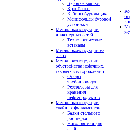
Буровые вышки
Кронблоки
Ко
Кабины бурильщика
ог
Манифольды буровой
ко
установки
Уп
Металлоконструкции
ме
инженерных сетей
Технологические
эстакады
Металлоконструкции на
заказ
Металлоконструкции
обустройства нефтяных,
газовых месторождений
Опоры
трубопроводов
Резервуары для
хранения
нефтепродуктов
Металлоконструкции
свайных фундаментов
Балки стального
ростверка
Наголовники для
свай