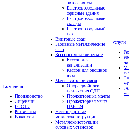
автосервисы
Быстровозводимые
офисные здания
Быстровозводимые
склады
Быстровозводимый
цех
Винтовые сваи
Услуги
Забивные металлические
сваи
Ра
Кессоны металлические
Ра
Кессон для
на
канализации
Ма
Кессон для овощной
ме
ямы
Св
Мачты сотовой связи
ме
Опора двойного
Компания
Об
назначения ОДН
ме
Производство
Прожекторные мачты
Лицензии
Прожекторная мачта
ГОСТы
ПМС 24
Реквизиты
Нестандартные
Вакансии
металлоконструкции
Металлоконструкции
буровых установок