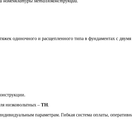
ой номенклатуры металлоконструкций.
тяжек одиночного и расщепленного типа в фундаментах с двумя
конструкции.
для низковольтных –
ТН
.
ивидуальным параметрам. Гибкая система оплаты, оперативна