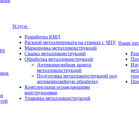
ания
Услуги
Разработка КМД
Раскрой металлопроката на станках с ЧПУ
Наши пр
Маркировка металлоконструкций
ДН
Сварка металлоконструкций
Раз
Обработка металлоконструкций
Про
Антикоррозийная защита
Изг
металлоконструкций
мет
овок
Подготовка металлоконструкций под
тип
антикоррозийную обработку
Про
Комплектация ограждающими
конструкциями
ки
Упаковка металлоконструкций
етей