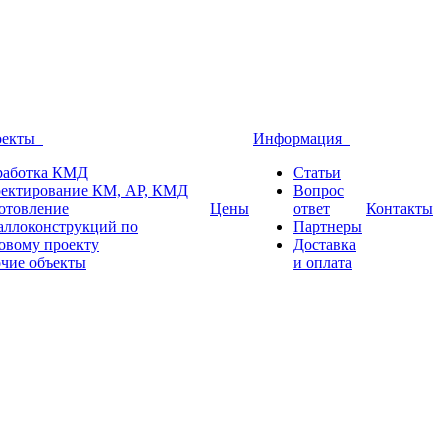
оекты
Информация
работка КМД
Статьи
ектирование КМ, АР, КМД
Вопрос
отовление
Цены
ответ
Контакты
аллоконструкций по
Партнеры
овому проекту
Доставка
чие объекты
и оплата