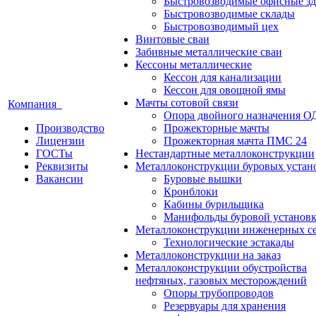
Быстровозводимые офисные зд
Быстровозводимые склады
Быстровозводимый цех
Винтовые сваи
Забивные металлические сваи
Кессоны металлические
Кессон для канализации
Кессон для овощной ямы
Мачты сотовой связи
Компания
Опора двойного назначения О
Производство
Прожекторные мачты
Лицензии
Прожекторная мачта ПМС 24
ГОСТы
Нестандартные металлоконструкции
Реквизиты
Металлоконструкции буровых устан
Вакансии
Буровые вышки
Кронблоки
Кабины бурильщика
Манифольды буровой установ
Металлоконструкции инженерных с
Технологические эстакады
Металлоконструкции на заказ
Металлоконструкции обустройства
нефтяных, газовых месторождений
Опоры трубопроводов
Резервуары для хранения