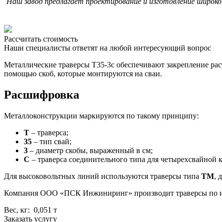
Наш завод предлагает проектирование и изготовление широк
Рассчитать стоимость
Наши специалисты ответят на любой интересующий вопрос
Металлические траверсы Т35-3с обеспечивают закрепление рас
помощью скоб, которые монтируются на сваи.
Расшифровка
Металлоконструкции маркируются по такому принципу:
Т
– траверса;
35
– тип свай;
3
– диаметр скобы, выраженный в см;
С
– траверса соединительного типа для четырехсвайной 
Для высоковольтных линий используются траверсы типа
ТМ
, 
Компания ООО «ПСК Инжиниринг» производит траверсы по инд
Вес, кг: 0,051 т
Заказать услугу