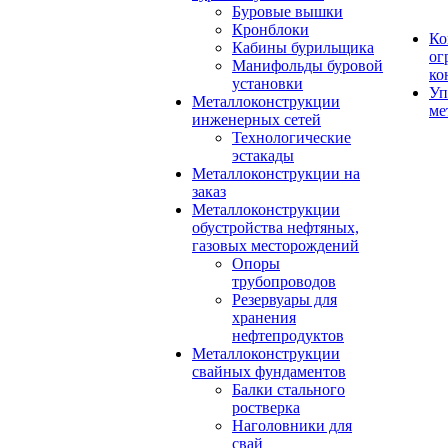
Буровые вышки
Кронблоки
Ко
Кабины бурильщика
ог
Манифольды буровой
ко
установки
Уп
Металлоконструкции
ме
инженерных сетей
Технологические
эстакады
Металлоконструкции на
заказ
Металлоконструкции
обустройства нефтяных,
газовых месторождений
Опоры
трубопроводов
Резервуары для
хранения
нефтепродуктов
Металлоконструкции
свайных фундаментов
Балки стального
ростверка
Наголовники для
свай