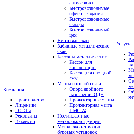
автосервисы
Быстровозводимые
офисные здания
Быстровозводимые
склады
Быстровозводимый
цех
Винтовые сваи
Услуги
Забивные металлические
сваи
Ра
Кессоны металлические
Ра
Кессон для
на
канализации
Ма
Кессон для овощной
ме
ямы
Св
Мачты сотовой связи
ме
Опора двойного
Компания
Об
назначения ОДН
ме
Производство
Прожекторные мачты
Лицензии
Прожекторная мачта
ГОСТы
ПМС 24
Реквизиты
Нестандартные
Вакансии
металлоконструкции
Металлоконструкции
буровых установок