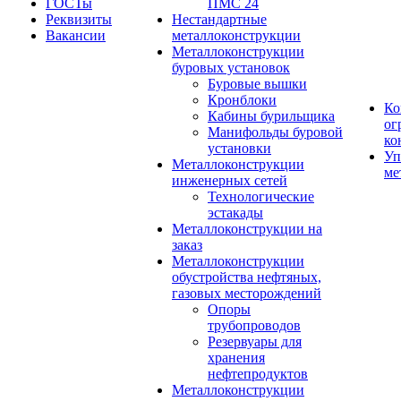
ГОСТы
ПМС 24
Реквизиты
Нестандартные
Вакансии
металлоконструкции
Металлоконструкции
буровых установок
Буровые вышки
Кронблоки
Ко
Кабины бурильщика
ог
Манифольды буровой
ко
установки
Уп
Металлоконструкции
ме
инженерных сетей
Технологические
эстакады
Металлоконструкции на
заказ
Металлоконструкции
обустройства нефтяных,
газовых месторождений
Опоры
трубопроводов
Резервуары для
хранения
нефтепродуктов
Металлоконструкции