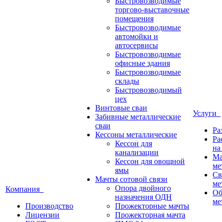
Быстровозводимые
торгово-выставочные
помещения
Быстровозводимые
автомойки и
автосервисы
Быстровозводимые
офисные здания
Быстровозводимые
склады
Быстровозводимый
цех
Винтовые сваи
Услуги
Забивные металлические
сваи
Ра
Кессоны металлические
Ра
Кессон для
на
канализации
Ма
Кессон для овощной
ме
ямы
Св
Мачты сотовой связи
ме
Опора двойного
Компания
Об
назначения ОДН
ме
Производство
Прожекторные мачты
Лицензии
Прожекторная мачта