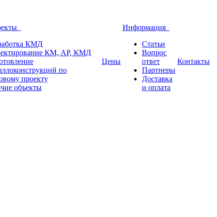
оекты
Информация
работка КМД
Статьи
ектирование КМ, АР, КМД
Вопрос
отовление
Цены
ответ
Контакты
аллоконструкций по
Партнеры
овому проекту
Доставка
чие объекты
и оплата