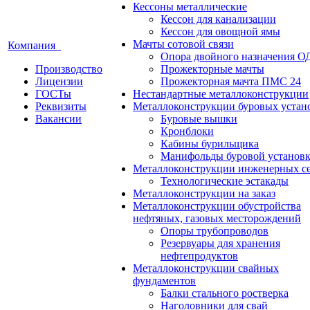
Кессоны металлические
Кессон для канализации
Кессон для овощной ямы
Мачты сотовой связи
Компания
Опора двойного назначения О
Производство
Прожекторные мачты
Лицензии
Прожекторная мачта ПМС 24
ГОСТы
Нестандартные металлоконструкции
Реквизиты
Металлоконструкции буровых устан
Вакансии
Буровые вышки
Кронблоки
Кабины бурильщика
Манифольды буровой установ
Металлоконструкции инженерных с
Технологические эстакады
Металлоконструкции на заказ
Металлоконструкции обустройства
нефтяных, газовых месторождений
Опоры трубопроводов
Резервуары для хранения
нефтепродуктов
Металлоконструкции свайных
фундаментов
Балки стального ростверка
Наголовники для свай