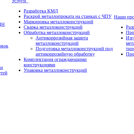
Услуги
Разработка КМД
Раскрой металлопроката на станках с ЧПУ
Наши пр
Маркировка металлоконструкций
ДН
Сварка металлоконструкций
Раз
Обработка металлоконструкций
Про
Антикоррозийная защита
Изг
металлоконструкций
мет
овок
Подготовка металлоконструкций под
тип
антикоррозийную обработку
Про
Комплектация ограждающими
конструкциями
ки
Упаковка металлоконструкций
етей