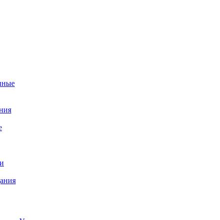
нные
ния
е
и
ания