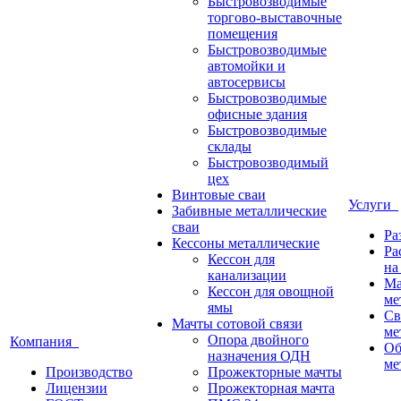
Быстровозводимые
торгово-выставочные
помещения
Быстровозводимые
автомойки и
автосервисы
Быстровозводимые
офисные здания
Быстровозводимые
склады
Быстровозводимый
цех
Винтовые сваи
Услуги
Забивные металлические
сваи
Ра
Кессоны металлические
Ра
Кессон для
на
канализации
Ма
Кессон для овощной
ме
ямы
Св
Мачты сотовой связи
ме
Опора двойного
Компания
Об
назначения ОДН
ме
Производство
Прожекторные мачты
Лицензии
Прожекторная мачта