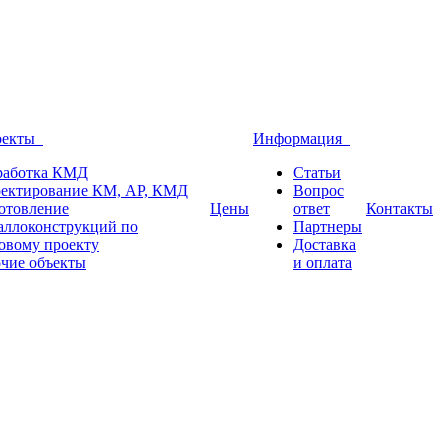
оекты
Информация
работка КМД
Статьи
ектирование КМ, АР, КМД
Вопрос
отовление
Цены
ответ
Контакты
аллоконструкций по
Партнеры
овому проекту
Доставка
чие объекты
и оплата