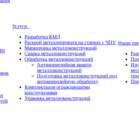
ания
Услуги
Разработка КМД
Раскрой металлопроката на станках с ЧПУ
Наши пр
Маркировка металлоконструкций
ДН
Сварка металлоконструкций
Раз
Обработка металлоконструкций
Про
Антикоррозийная защита
Изг
металлоконструкций
мет
овок
Подготовка металлоконструкций под
тип
антикоррозийную обработку
Про
Комплектация ограждающими
конструкциями
ки
Упаковка металлоконструкций
етей