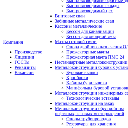
Быстровозводимые офисные зд
Быстровозводимые склады
Быстровозводимый цех
Винтовые сваи
Забивные металлические сваи
Кессоны металлические
Кессон для канализации
Кессон для овощной ямы
Мачты сотовой связи
Компания
Опора двойного назначения О
Производство
Прожекторные мачты
Лицензии
Прожекторная мачта ПМС 24
ГОСТы
Нестандартные металлоконструкции
Реквизиты
Металлоконструкции буровых устан
Вакансии
Буровые вышки
Кронблоки
Кабины бурильщика
Манифольды буровой установ
Металлоконструкции инженерных с
Технологические эстакады
Металлоконструкции на заказ
Металлоконструкции обустройства
нефтяных, газовых месторождений
Опоры трубопроводов
Резервуары для хранения