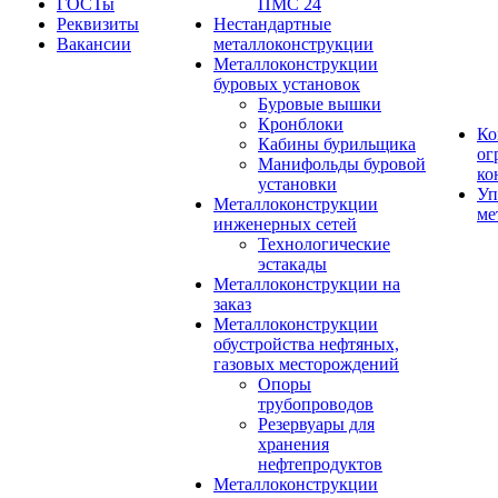
ГОСТы
ПМС 24
Реквизиты
Нестандартные
Вакансии
металлоконструкции
Металлоконструкции
буровых установок
Буровые вышки
Кронблоки
Ко
Кабины бурильщика
ог
Манифольды буровой
ко
установки
Уп
Металлоконструкции
ме
инженерных сетей
Технологические
эстакады
Металлоконструкции на
заказ
Металлоконструкции
обустройства нефтяных,
газовых месторождений
Опоры
трубопроводов
Резервуары для
хранения
нефтепродуктов
Металлоконструкции