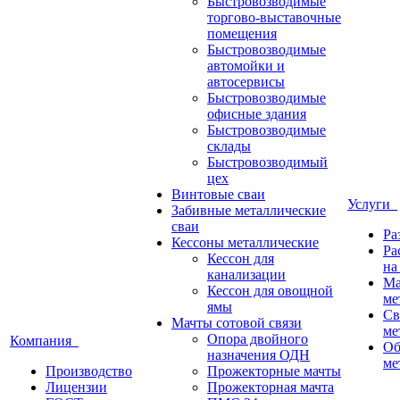
Быстровозводимые
торгово-выставочные
помещения
Быстровозводимые
автомойки и
автосервисы
Быстровозводимые
офисные здания
Быстровозводимые
склады
Быстровозводимый
цех
Винтовые сваи
Услуги
Забивные металлические
сваи
Ра
Кессоны металлические
Ра
Кессон для
на
канализации
Ма
Кессон для овощной
ме
ямы
Св
Мачты сотовой связи
ме
Опора двойного
Компания
Об
назначения ОДН
ме
Производство
Прожекторные мачты
Лицензии
Прожекторная мачта