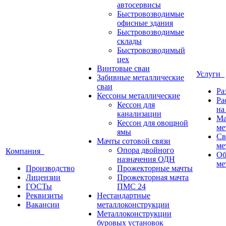
автосервисы
Быстровозводимые
офисные здания
Быстровозводимые
склады
Быстровозводимый
цех
Винтовые сваи
Услуги
Забивные металлические
сваи
Ра
Кессоны металлические
Ра
Кессон для
на
канализации
Ма
Кессон для овощной
ме
ямы
Св
Мачты сотовой связи
ме
Опора двойного
Компания
Об
назначения ОДН
ме
Производство
Прожекторные мачты
Лицензии
Прожекторная мачта
ГОСТы
ПМС 24
Реквизиты
Нестандартные
Вакансии
металлоконструкции
Металлоконструкции
буровых установок