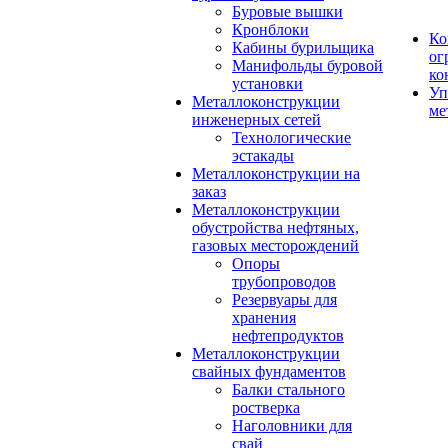
Буровые вышки
Кронблоки
Ко
Кабины бурильщика
ог
Манифольды буровой
ко
установки
Уп
Металлоконструкции
ме
инженерных сетей
Технологические
эстакады
Металлоконструкции на
заказ
Металлоконструкции
обустройства нефтяных,
газовых месторождений
Опоры
трубопроводов
Резервуары для
хранения
нефтепродуктов
Металлоконструкции
свайных фундаментов
Балки стального
ростверка
Наголовники для
свай