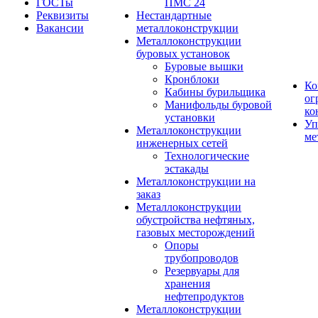
ГОСТы
ПМС 24
Реквизиты
Нестандартные
Вакансии
металлоконструкции
Металлоконструкции
буровых установок
Буровые вышки
Кронблоки
Ко
Кабины бурильщика
ог
Манифольды буровой
ко
установки
Уп
Металлоконструкции
ме
инженерных сетей
Технологические
эстакады
Металлоконструкции на
заказ
Металлоконструкции
обустройства нефтяных,
газовых месторождений
Опоры
трубопроводов
Резервуары для
хранения
нефтепродуктов
Металлоконструкции