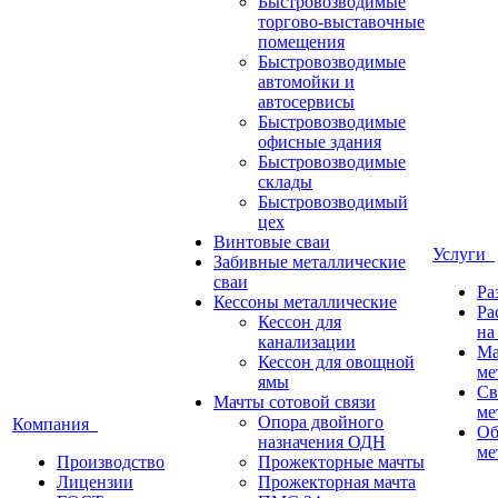
Быстровозводимые
торгово-выставочные
помещения
Быстровозводимые
автомойки и
автосервисы
Быстровозводимые
офисные здания
Быстровозводимые
склады
Быстровозводимый
цех
Винтовые сваи
Услуги
Забивные металлические
сваи
Ра
Кессоны металлические
Ра
Кессон для
на
канализации
Ма
Кессон для овощной
ме
ямы
Св
Мачты сотовой связи
ме
Опора двойного
Компания
Об
назначения ОДН
ме
Производство
Прожекторные мачты
Лицензии
Прожекторная мачта