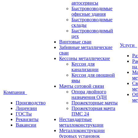
автосервисы
Быстровозводимые
офисные здания
Быстровозводимые
склады
Быстровозводимый
цех
Винтовые сваи
Услуги
Забивные металлические
сваи
Ра
Кессоны металлические
Ра
Кессон для
на
канализации
Ма
Кессон для овощной
ме
ямы
Св
Мачты сотовой связи
ме
Опора двойного
Компания
Об
назначения ОДН
ме
Производство
Прожекторные мачты
Лицензии
Прожекторная мачта
ГОСТы
ПМС 24
Реквизиты
Нестандартные
Вакансии
металлоконструкции
Металлоконструкции
буровых установок