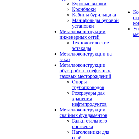
Буровые вышки
Кронблоки
Ко
Кабины бурильщика
ог
Манифольды буровой
ко
установки
Уп
Металлоконструкции
ме
инженерных сетей
Технологические
эстакады
Металлоконструкции на
заказ
Металлоконструкции
обустройства нефтяных,
газовых месторождений
Опоры
трубопроводов
Резервуары для
хранения
нефтепродуктов
Металлоконструкции
свайных фундаментов
Балки стального
ростверка
Наголовники для
свай